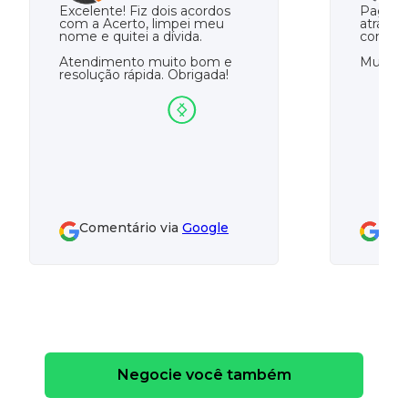
Excelente! Fiz dois acordos
Paguei 
com a Acerto, limpei meu
atrasad
nome e quitei a dívida.
com a A
Atendimento muito bom e
Muito o
resolução rápida. Obrigada!
Comentário via
Google
Com
Negocie você também