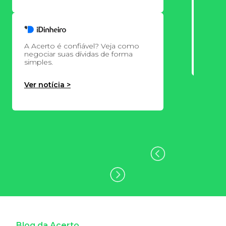
Acerto
minha 
A Acerto é confiável? Veja como
Ver no
negociar suas dívidas de forma
simples.
Ver notícia >
Blog da Acerto