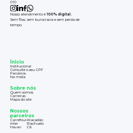
010
Nosso atendimento é
100% digital.
Sem filas, sem burocracia e sem perda de
tempo.
Ínicio
Institucional
Consulte o seu CPF
Parceiros
Na mídia
Sobre nós
Quem somos
Carreiras
Mapa do site
Nossos
parceiros
Carrefour
Atacadão
Inter
Riachuelo
Havan
C6