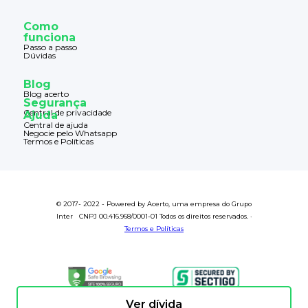
Como
funciona
Passo a passo
Dúvidas
Blog
Blog acerto
Segurança
Central de privacidade
Ajuda
Central de ajuda
Negocie pelo Whatsapp
Termos e Políticas
© 2017- 2022 - Powered by Acerto, uma empresa do Grupo
Inter CNPJ 00.416.968/0001-01 Todos os direitos reservados. ·
Termos e Políticas
Ver dívida