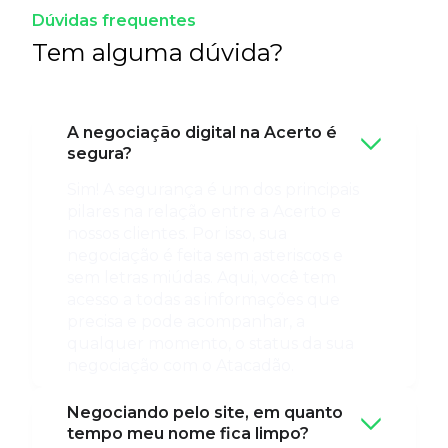
Dúvidas frequentes
Tem alguma dúvida?
A negociação digital na Acerto é
segura?
Sim! A segurança é um dos principais
pilares na relação entre a Acerto e
nossos clientes. Por isso, sua
negociação é feita sem asteriscos e
sem letras miúdas. Aqui, você tem
acesso a todas as informações que
precisa e pode acompanhar, a
qualquer momento, o status da sua
negociação com o Atacadão.
Negociando pelo site, em quanto
tempo meu nome fica limpo?