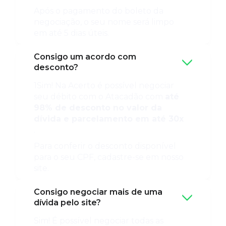
Após o pagamento do boleto da
negociação, o seu nome será limpo
em até 5 dias úteis.
Consigo um acordo com
desconto?
1Sim! Na Acerto é possível negociar
seu débito com o Atacadão com
até
98% de desconto no valor da
dívida e parcelamento em até 30x
.
Para conferir o desconto disponível
para o seu CPF, cadastre-se em nosso
site.
Consigo negociar mais de uma
dívida pelo site?
Sim! É possível negociar todas as