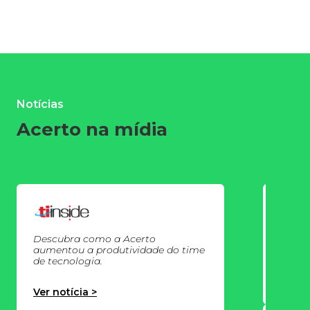
Notícias
Acerto na mídia
Acert
Datad
aplic
Descubra como a Acerto
aumentou a produtividade do time
de tecnologia.
Ver no
Ver notícia >