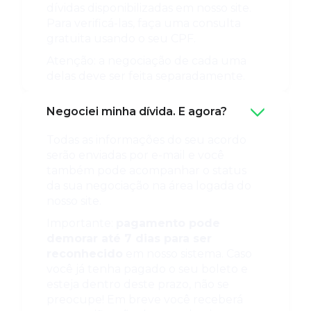
dívidas disponibilizadas em nosso site.
Para verificá-las, faça uma consulta
gratuita usando o seu CPF.
Atenção: a negociação de cada uma
delas deve ser feita separadamente.
Negociei minha dívida. E agora?
Todas as informações do seu acordo
serão enviadas por e-mail e você
também pode acompanhar o status
da sua negociação na área logada do
nosso site.
Importante:
pagamento pode
demorar até 7 dias para ser
reconhecido
em nosso sistema. Caso
você já tenha pagado o seu boleto e
esteja dentro deste prazo, não se
preocupe! Em breve você receberá