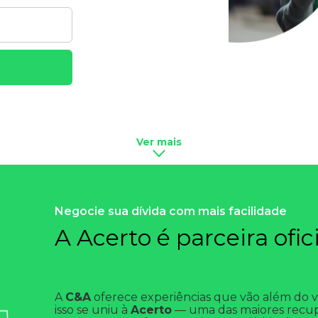
Ver mais
Negocie sua dívida com mais facilidade
A Acerto é parceira ofic
A
C&A
oferece experiências que vão além do ves
isso se uniu à
Acerto
— uma das maiores recupe