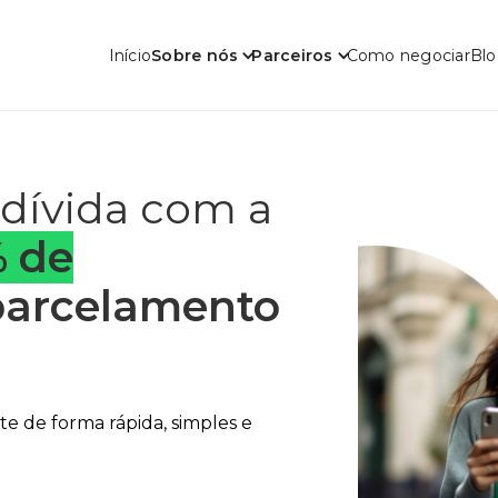
Início
Sobre nós
Parceiros
Como negociar
Bl
dívida com a
% de
parcelamento
e de forma rápida, simples e