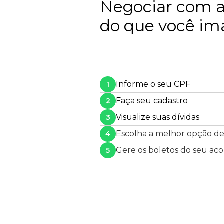
Negociar com a 
do que você im
Informe o seu CPF
1
Faça seu cadastro
2
Visualize suas dívidas
3
Escolha a melhor opção d
4
Gere os boletos do seu ac
5