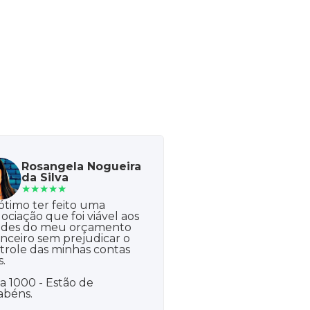
Patrícia Silva
Rosangela Nogueira
★★★★★
da Silva
★★★★★
Boa tarde! A Acerto f
 ótimo ter feito uma
Uma dívida antiga 
ociação que foi viável aos
sabia como pagar, c
des do meu orçamento
facilidade da Acerto
anceiro sem prejudicar o
consegui pagar!
trole das minhas contas
s.
Obrigada!
a 1000 - Estão de
abéns.