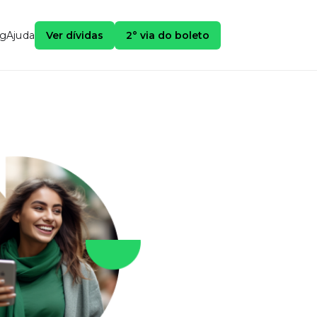
og
Ajuda
Ver dívidas
2° via do boleto