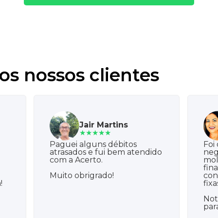
os nossos clientes
Jair Martins
★★★★★
Paguei alguns débitos
Foi
atrasados e fui bem atendido
neg
com a Acerto.
mol
fin
e
Muito obrigrado!
con
!
fixa
Not
par