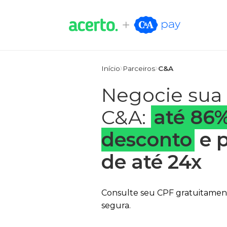
Início
Parceiros
C&A
Negocie sua 
C&A:
até 86
desconto
e 
de até 24x
Consulte seu CPF gratuitament
segura.