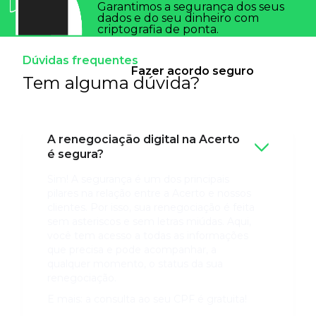
Garantimos a segurança dos seus
dados e do seu dinheiro com
criptografia de ponta.
Dúvidas frequentes
Fazer acordo seguro
Tem alguma dúvida?
A renegociação digital na Acerto
é segura?
Sim! A segurança é um dos principais
pilares na relação entre a Acerto e nossos
clientes. Por isso, sua renegociação é feita
sem asteriscos e sem letras miúdas. Aqui,
você tem acesso a todas as informações
que precisa e pode acompanhar, a
qualquer momento, o status da sua
renegociação.
E mais: a consulta ao seu CPF é gratuita!