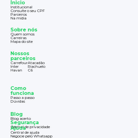
Ínicio
Institucional
Consulte o seu CPF
Parceiros
Na mídia
Sobre nós
Quem somos
Carreiras
Mapa do site
Nossos
parceiros
Carrefour
Atacadão
Inter
Riachuelo
Havan
C6
Como
funciona
Passo a passo
Dúvidas
Blog
Blog acerto
Segurança
Central de privacidade
Ajuda
Central de ajuda
Negocie pelo Whatsapp