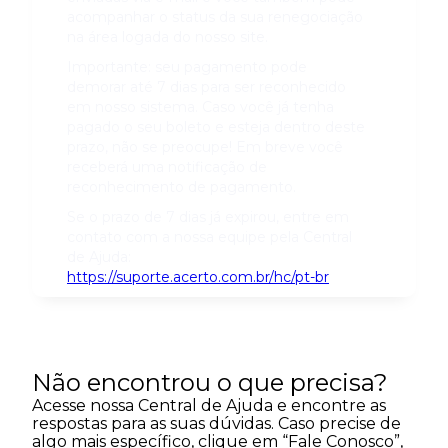
acompanhar o status da sua renegociação
na área logada do nosso site.
Importante: seu pagamento pode
demorar até 7 dias para ser reconhecido
em nosso sistema. Caso você já tenha
pagado o seu boleto e esteja dentro deste
prazo, não se preocupe! Em breve você
receberá uma notificação de
reconhecimento de pagamento.
Se o prazo de 7 dias já expirou, entre em
contato com a nossa equipe pela Central
de Ajuda:
https://suporte.acerto.com.br/hc/pt-br
Não encontrou o que precisa?
Acesse nossa Central de Ajuda e encontre as
respostas para as suas dúvidas. Caso precise de
algo mais específico, clique em “Fale Conosco”,