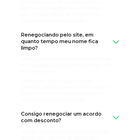
Ah! Caso precise de ajuda ou tenha
alguma dificuldade, entre em contato
com a nossa equipe de atendimento.
Estamos sempre à disposição
Renegociando pelo site, em
quanto tempo meu nome fica
limpo?
Após o pagamento do primeiro boleto da
renegociação, o seu nome será limpo em
até 5 dias úteis.
Lembre-se: caso seu acordo seja
parcelado, é importante manter todos os
pagamentos em dia para evitar que seu
nome volte a ser negativado.
Consigo renegociar um acordo
com desconto?
Sim! Na Acerto é possível negociar suas
dívidas com até 99% de desconto e