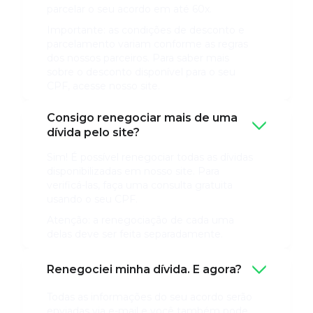
parcelar o seu acordo em até 60x.
Importante: as condições de desconto e
parcelamento variam conforme as regras
dos nossos parceiros. Para saber mais
sobre o desconto disponível para o seu
CPF, acesse nosso site.
Consigo renegociar mais de uma
dívida pelo site?
Sim! É possível renegociar todas as dívidas
disponibilizadas em nosso site. Para
verificá-las, faça uma consulta gratuita
usando o seu CPF.
Atenção: a renegociação de cada uma
delas deve ser feita separadamente.
Renegociei minha dívida. E agora?
Todas as informações do seu acordo serão
enviadas via e-mail e você também pode