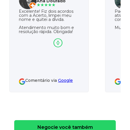
Ana Dourado
★★★★★
Excelente! Fiz dois acordos
Paguei 
com a Acerto, limpei meu
atrasad
nome e quitei a dívida.
com a A
Atendimento muito bom e
Muito o
resolução rápida. Obrigada!
Comentário via
Google
Com
Negocie você também