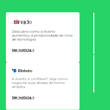
Acert
Datad
aplic
Descubra como a Acerto
aumentou a produtividade do time
de tecnologia.
Ver no
Ver notícia >
Acerto
minha 
A Acerto é confiável? Veja como
Ver no
negociar suas dívidas de forma
simples.
Ver notícia >