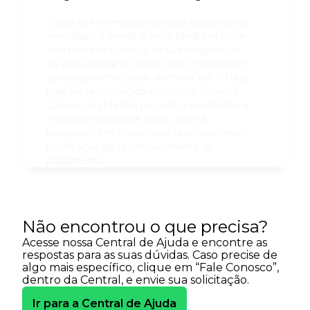
Todas as informações do seu acordo serão
enviadas via e-mail e você também pode
acompanhar o status da sua negociação
na área logada do nosso site. Importante:
seu pagamento pode demorar até 10 dias
para ser reconhecido em nosso sistema.
Caso você já tenha pagado o seu boleto e
esteja dentro deste prazo, não se
preocupe! Em breve você receberá uma
notificação de reconhecimento de
pagamento.
Não encontrou o que precisa?
Acesse nossa Central de Ajuda e encontre as
respostas para as suas dúvidas. Caso precise de
algo mais específico, clique em “Fale Conosco”,
dentro da Central, e envie sua solicitação.
Ir para a Central de Ajuda