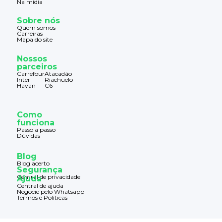
Na mídia
Sobre nós
Quem somos
Carreiras
Mapa do site
Nossos
parceiros
Carrefour
Atacadão
Inter
Riachuelo
Havan
C6
Como
funciona
Passo a passo
Dúvidas
Blog
Blog acerto
Segurança
Central de privacidade
Ajuda
Central de ajuda
Negocie pelo Whatsapp
Termos e Políticas