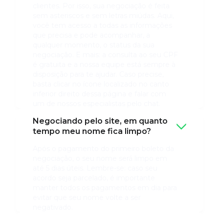
clientes. Por isso, sua negociação é feita
sem asteriscos e sem letras miúdas. Aqui,
você tem acesso a todas as informações
que precisa e pode acompanhar, a
qualquer momento, o status da sua
negociação. E mais: a consulta ao seu CPF
é gratuita e a nossa equipe está sempre à
disposição para te ajudar. Caso precise,
basta clicar no ícone localizado no canto
inferior direito dessa página e falar com
um de nossos especialistas pelo chat.
Negociando pelo site, em quanto
tempo meu nome fica limpo?
Após o pagamento do primeiro boleto da
negociação, o seu nome será limpo em
até 5 dias úteis. Lembre-se: caso seu
acordo seja parcelado, é importante
manter todos os pagamentos em dia para
evitar que seu nome volte a ser
negativado.