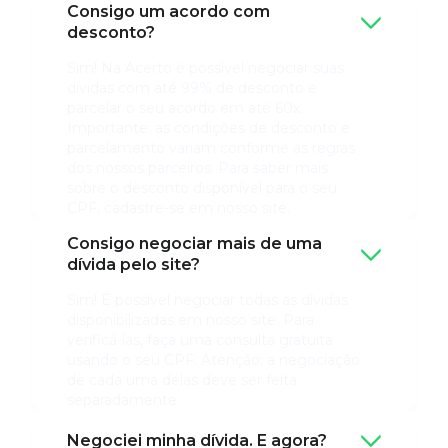
Consigo um acordo com
desconto?
Sim! Na Acerto é possível negociar suas
dívidas com até 99% de desconto e
parcelar o seu acordo em até 60x.
Importante: as condições de desconto e
parcelamento variam conforme as regras
dos nossos parceiros. Para saber mais
sobre o desconto disponível para o seu
CPF, cadastre-se em nosso site.
Consigo negociar mais de uma
dívida pelo site?
Sim! É possível negociar todas as dívidas
disponibilizadas em nosso site. Para
verificá-las, faça uma consulta gratuita
usando o seu CPF. Atenção: a negociação
de cada uma delas deve ser feita
separadamente.
Negociei minha dívida. E agora?