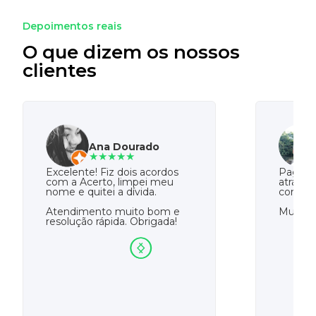
Depoimentos reais
O que dizem os nossos
clientes
Ana Dourado
★★★★★
Excelente! Fiz dois acordos
Paguei 
com a Acerto, limpei meu
atrasad
nome e quitei a dívida.
com a A
Atendimento muito bom e
Muito o
resolução rápida. Obrigada!