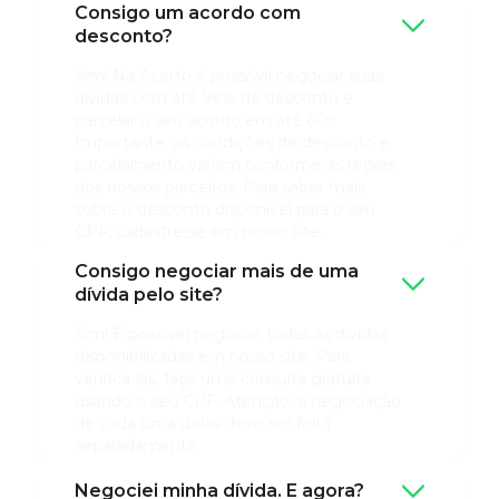
Consigo um acordo com
desconto?
Sim! Na Acerto é possível negociar suas
dívidas com até 99% de desconto e
parcelar o seu acordo em até 60x.
Importante: as condições de desconto e
parcelamento variam conforme as regras
dos nossos parceiros. Para saber mais
sobre o desconto disponível para o seu
CPF, cadastre-se em nosso site.
Consigo negociar mais de uma
dívida pelo site?
Sim! É possível negociar todas as dívidas
disponibilizadas em nosso site. Para
verificá-las, faça uma consulta gratuita
usando o seu CPF. Atenção: a negociação
de cada uma delas deve ser feita
separadamente.
Negociei minha dívida. E agora?