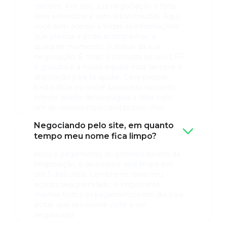
clientes. Por isso, sua negociação é feita
sem asteriscos e sem letras miúdas. Aqui,
você tem acesso a todas as informações
que precisa e pode acompanhar, a
qualquer momento, o status da sua
negociação. E mais: a consulta ao seu CPF
é gratuita e a nossa equipe está sempre à
disposição para te ajudar. Caso precise,
basta clicar no ícone localizado no canto
inferior direito dessa página e falar com
um de nossos especialistas pelo chat.
Negociando pelo site, em quanto
tempo meu nome fica limpo?
Após o pagamento do primeiro boleto da
negociação, o seu nome será limpo em
até 5 dias úteis. Lembre-se: caso seu
acordo seja parcelado, é importante
manter todos os pagamentos em dia para
evitar que seu nome volte a ser
negativado.