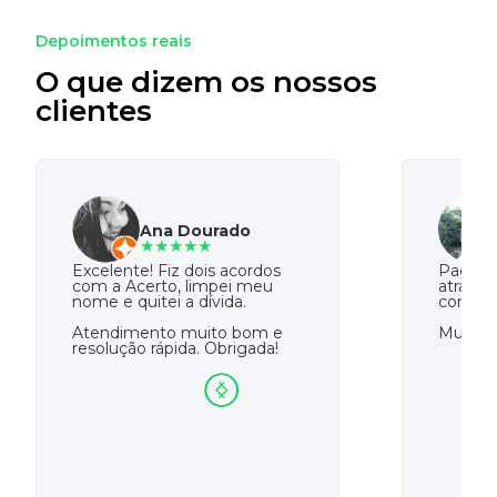
Depoimentos reais
O que dizem os nossos
clientes
Ana Dourado
★★★★★
Excelente! Fiz dois acordos
Paguei 
com a Acerto, limpei meu
atrasad
nome e quitei a dívida.
com a A
Atendimento muito bom e
Muito o
resolução rápida. Obrigada!