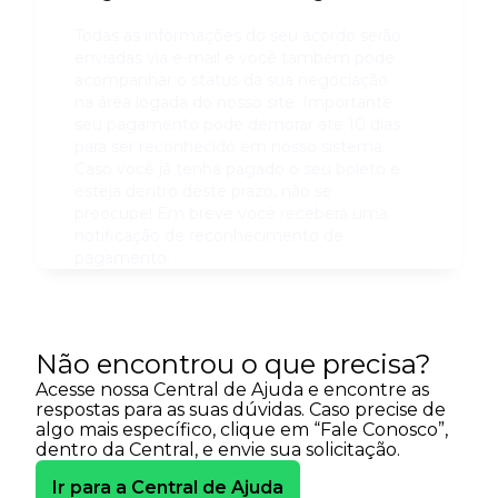
Todas as informações do seu acordo serão
enviadas via e-mail e você também pode
acompanhar o status da sua negociação
na área logada do nosso site. Importante:
seu pagamento pode demorar até 10 dias
para ser reconhecido em nosso sistema.
Caso você já tenha pagado o seu boleto e
esteja dentro deste prazo, não se
preocupe! Em breve você receberá uma
notificação de reconhecimento de
pagamento.
Não encontrou o que precisa?
Acesse nossa Central de Ajuda e encontre as
respostas para as suas dúvidas. Caso precise de
algo mais específico, clique em “Fale Conosco”,
dentro da Central, e envie sua solicitação.
Ir para a Central de Ajuda