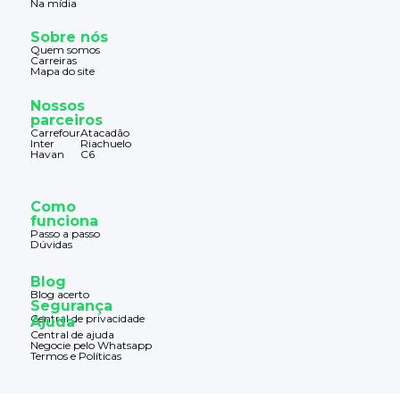
Na mídia
Sobre nós
Quem somos
Carreiras
Mapa do site
Nossos
parceiros
Carrefour
Atacadão
Inter
Riachuelo
Havan
C6
Como
funciona
Passo a passo
Dúvidas
Blog
Blog acerto
Segurança
Central de privacidade
Ajuda
Central de ajuda
Negocie pelo Whatsapp
Termos e Políticas