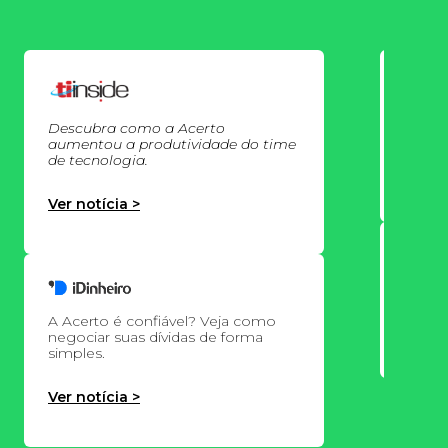
Acert
Datad
aplic
Descubra como a Acerto
aumentou a produtividade do time
de tecnologia.
Ver no
Ver notícia >
Acerto
minha 
A Acerto é confiável? Veja como
Ver no
negociar suas dívidas de forma
simples.
Ver notícia >